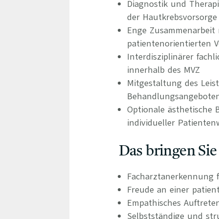
Diagnostik und Therap
der Hautkrebsvorsorge
Enge Zusammenarbeit m
patientenorientierten 
Interdisziplinärer fac
innerhalb des MVZ
Mitgestaltung des Leis
Behandlungsangebote
Optionale ästhetische
individueller Patiente
Das bringen Sie
Facharztanerkennung f
Freude an einer patien
Empathisches Auftrete
Selbstständige und stru