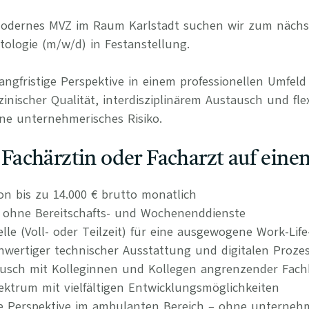
 modernes MVZ im Raum Karlstadt suchen wir zum nächs
tologie (m/w/d) in Festanstellung.
langfristige Perspektive in einem professionellen Umfel
nischer Qualität, interdisziplinärem Austausch und fle
ne unternehmerisches Risiko.
s Fachärztin oder Facharzt auf einen
on bis zu 14.000 € brutto monatlich
n ohne Bereitschafts- und Wochenenddienste
elle (Voll- oder Teilzeit) für eine ausgewogene Work-Lif
wertiger technischer Ausstattung und digitalen Proze
tausch mit Kolleginnen und Kollegen angrenzender Fach
ktrum mit vielfältigen Entwicklungsmöglichkeiten
re Perspektive im ambulanten Bereich – ohne unternehm