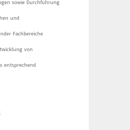
ungen sowie Durchführung
chen und
ender Fachbereiche
ntwicklung von
ms entsprechend
g