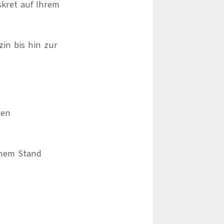
skret auf Ihrem
zin bis hin zur
hen
chem Stand