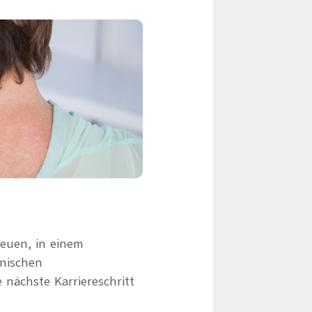
eile & Herangehensweise
Erfolgsbasierte Personalvermittlung
Mandatierte Personalvermittlung
ervices
Sanovetis Care+
ntworten
scoach
gsprogramm
euen, in einem
inischen
 nächste Karriereschritt