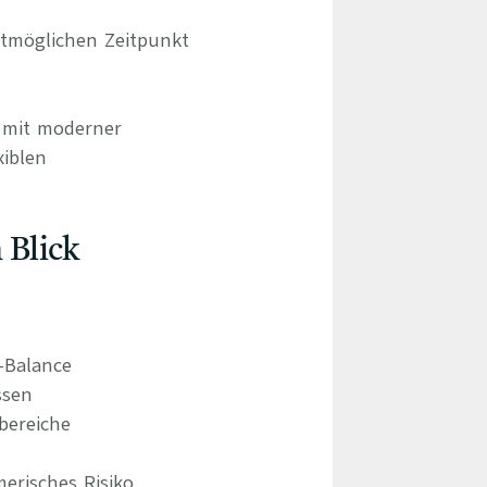
tmöglichen Zeitpunkt
d mit moderner
xiblen
 Blick
e-Balance
ssen
bereiche
erisches Risiko