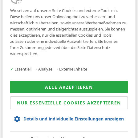
Wir setzen auf unserer Seite Cookies und externe Tools ein.
Diese helfen uns unser Onlineangebot zu verbessern und
wirtschaftlich zu betreiben, sowie unsere Werbemaßnahmen zu
messen, optimieren und zielgerichtet auszuspielen. Sie können
dies akzeptieren, nur die essentiellen Cookies und Tools
zulassen oder eine individuelle Auswahl treffen. SIe können
Job finden
Ihrer Zustimmung jederzeit über die Seite Datenschutz
widersprechen.
Für Ärzt:innen
Für Arbeitgeber
✓
Essentiell
•
Analyse
•
Externe Inhalte
Über uns
News
ALLE AKZEPTIEREN
NUR ESSENZIELLE COOKIES AKZEPTIEREN
© 2026 Sanovetis. All rights reserved.
Details und individuelle Einstellungen anzeigen
Impressum
Datenschutz
AGB