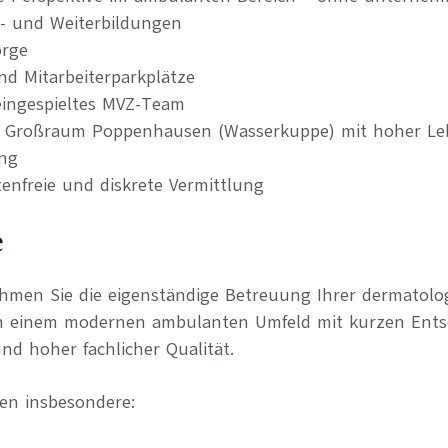
t- und Weiterbildungen
orge
nd Mitarbeiterparkplätze
ingespieltes MVZ-Team
im Großraum Poppenhausen (Wasserkuppe) mit hoher Le
ung
tenfreie und diskrete Vermittlung
e
ehmen Sie die eigenständige Betreuung Ihrer dermatol
in einem modernen ambulanten Umfeld mit kurzen Ent
nd hoher fachlicher Qualität.
en insbesondere: