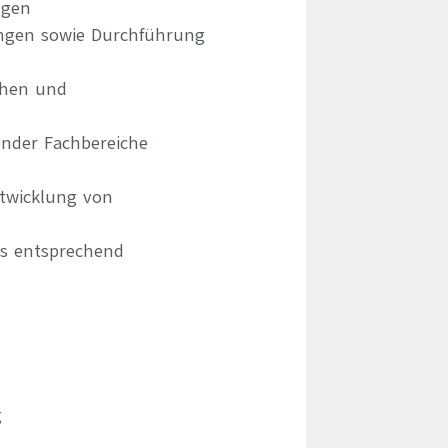
ngen
ungen sowie Durchführung
chen und
ender Fachbereiche
ntwicklung von
ms entsprechend
g