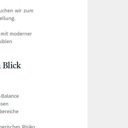
suchen wir zum
ellung.
d mit moderner
xiblen
 Blick
e-Balance
ssen
bereiche
erisches Risiko