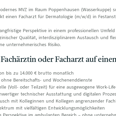
d modernes MVZ im Raum Poppenhausen (Wasserkuppe) 
t einen Facharzt für Dermatologie (m/w/d) in Festanst
langfristige Perspektive in einem professionellen Umfel
nischer Qualität, interdisziplinärem Austausch und fle
ne unternehmerisches Risiko.
s Fachärztin oder Facharzt auf einen
on bis zu 14.000 € brutto monatlich
n ohne Bereitschafts- und Wochenenddienste
elle (Voll- oder Teilzeit) für eine ausgewogene Work-Lif
wertiger technischer Ausstattung und digitalen Proze
tausch mit Kolleginnen und Kollegen angrenzender Fach
ktrum mit vielfältigen Entwicklungsmöglichkeiten
re Perspektive im ambulanten Bereich – ohne unternehm