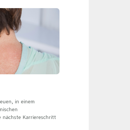
eile & Herangehensweise
Erfolgsbasierte Personalvermittlung
Mandatierte Personalvermittlung
ervices
Sanovetis Care+
ntworten
scoach
gsprogramm
euen, in einem
inischen
 nächste Karriereschritt