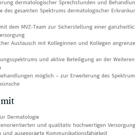
ührung dermatologischer Sprechstunden und Behandlu
ie des gesamten Spektrums dermatologischer Erkrank
it dem MVZ-Team zur Sicherstellung einer ganzheitli
Versorgung
hlicher Austausch mit Kolleginnen und Kollegen angrenz
tungsspektrums und aktive Beteiligung an der Weitere
n
 Behandlungen möglich – zur Erweiterung des Spektru
nwünsche
 mit
ür Dermatologie
tenorientierten und qualitativ hochwertigen Versorgun
n und ausgeprägte Kommunikationsfähigkeit