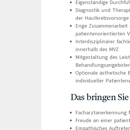
Eigenständige Durchf
Diagnostik und Therap
der Hautkrebsvorsorge
Enge Zusammenarbeit m
patientenorientierten 
Interdisziplinärer fac
innerhalb des MVZ
Mitgestaltung des Leis
Behandlungsangebote
Optionale ästhetische
individueller Patiente
Das bringen Sie
Facharztanerkennung f
Freude an einer patien
Empathisches Auftrete