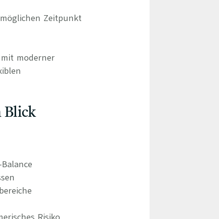
tmöglichen Zeitpunkt
d mit moderner
xiblen
 Blick
e-Balance
ssen
bereiche
erisches Risiko