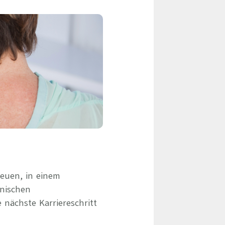
eile & Herangehensweise
Erfolgsbasierte Personalvermittlung
Mandatierte Personalvermittlung
ervices
Sanovetis Care+
ntworten
scoach
gsprogramm
euen, in einem
inischen
 nächste Karriereschritt