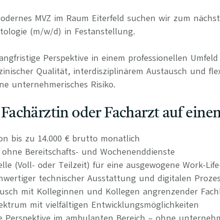
 modernes MVZ im Raum Eiterfeld suchen wir zum nächs
tologie (m/w/d) in Festanstellung.
langfristige Perspektive in einem professionellen Umfel
nischer Qualität, interdisziplinärem Austausch und fle
ne unternehmerisches Risiko.
s Fachärztin oder Facharzt auf einen
on bis zu 14.000 € brutto monatlich
n ohne Bereitschafts- und Wochenenddienste
elle (Voll- oder Teilzeit) für eine ausgewogene Work-Lif
wertiger technischer Ausstattung und digitalen Proze
tausch mit Kolleginnen und Kollegen angrenzender Fach
ktrum mit vielfältigen Entwicklungsmöglichkeiten
re Perspektive im ambulanten Bereich – ohne unternehm