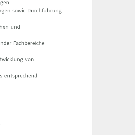
ngen
ungen sowie Durchführung
chen und
ender Fachbereiche
ntwicklung von
ms entsprechend
g