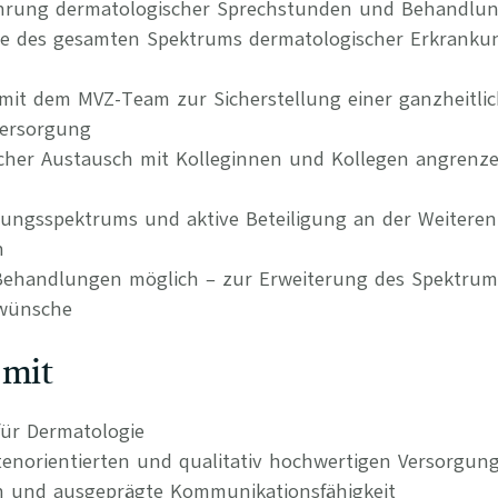
ührung dermatologischer Sprechstunden und Behandlu
ie des gesamten Spektrums dermatologischer Erkrank
it dem MVZ-Team zur Sicherstellung einer ganzheitli
Versorgung
hlicher Austausch mit Kolleginnen und Kollegen angrenz
tungsspektrums und aktive Beteiligung an der Weitere
n
 Behandlungen möglich – zur Erweiterung des Spektru
nwünsche
 mit
ür Dermatologie
tenorientierten und qualitativ hochwertigen Versorgun
n und ausgeprägte Kommunikationsfähigkeit