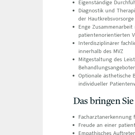
Eigenständige Durchf
Diagnostik und Therap
der Hautkrebsvorsorge
Enge Zusammenarbeit m
patientenorientierten 
Interdisziplinärer fac
innerhalb des MVZ
Mitgestaltung des Leis
Behandlungsangebote
Optionale ästhetische
individueller Patiente
Das bringen Sie
Facharztanerkennung f
Freude an einer patien
Empathisches Auftrete