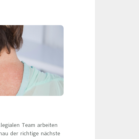
eile & Herangehensweise
Erfolgsbasierte Personalvermittlung
Mandatierte Personalvermittlung
ervices
Sanovetis Care+
ntworten
scoach
gsprogramm
legialen Team arbeiten
au der richtige nächste