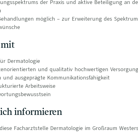
tungsspektrums der Praxis und aktive Beteiligung an d
n
 Behandlungen möglich – zur Erweiterung des Spektru
nwünsche
 mit
ür Dermatologie
tenorientierten und qualitativ hochwertigen Versorgun
n und ausgeprägte Kommunikationsfähigkeit
kturierte Arbeitsweise
wortungsbewusstsein
lich informieren
r diese Facharztstelle Dermatologie im Großraum Wester