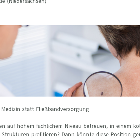
de (Niedersachsen)
Ihre Vort
Weitere S
Fragen & A
Bewerbung
Empfehlun
r Medizin statt Fließbandversorgung
en auf hohem fachlichem Niveau betreuen, in einem kol
trukturen profitieren? Dann könnte diese Position gen