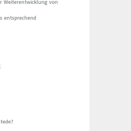
er Weiterentwicklung von
ms entsprechend
g
stede?