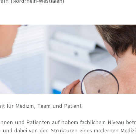
ath (Nordrhein-Westfalen)
Ihre Vort
Weitere S
Fragen & A
Bewerbung
Empfehlun
it für Medizin, Team und Patient
tinnen und Patienten auf hohem fachlichem Niveau betr
en und dabei von den Strukturen eines modernen Mediz