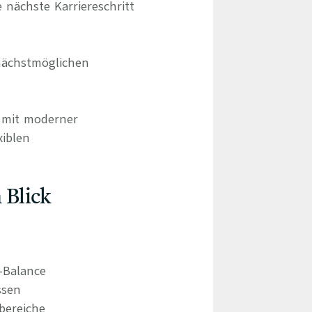
 nächste Karriereschritt
nächstmöglichen
d mit moderner
xiblen
 Blick
e-Balance
ssen
bereiche