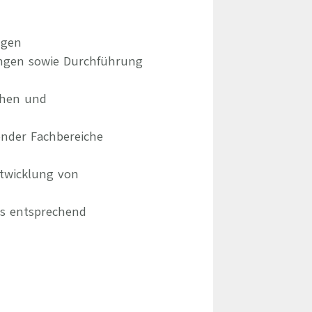
ngen
ungen sowie Durchführung
chen und
ender Fachbereiche
ntwicklung von
ms entsprechend