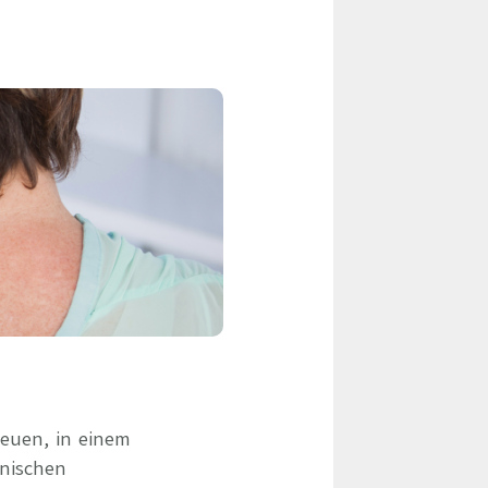
eile & Herangehensweise
Erfolgsbasierte Personalvermittlung
Mandatierte Personalvermittlung
ervices
Sanovetis Care+
ntworten
scoach
gsprogramm
euen, in einem
inischen