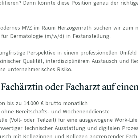
itieren? Dann könnte diese Position genau der richtige
 modernes MVZ im Raum Herzogenrath suchen wir zum 
 für Dermatologie (m/w/d) in Festanstellung.
langfristige Perspektive in einem professionellen Umfel
nischer Qualität, interdisziplinärem Austausch und fle
ne unternehmerisches Risiko.
s Fachärztin oder Facharzt auf einen
on bis zu 14.000 € brutto monatlich
n ohne Bereitschafts- und Wochenenddienste
elle (Voll- oder Teilzeit) für eine ausgewogene Work-Lif
wertiger technischer Ausstattung und digitalen Proze
tausch mit Kolleginnen und Kollegen angrenzender Fach