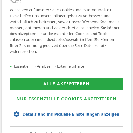
Wir setzen auf unserer Seite Cookies und externe Tools ein.
Diese helfen uns unser Onlineangebot zu verbessern und
wirtschaftlich zu betreiben, sowie unsere Werbemaßnahmen zu
messen, optimieren und zielgerichtet auszuspielen. Sie können
dies akzeptieren, nur die essentiellen Cookies und Tools
zulassen oder eine individuelle Auswahl treffen. SIe können
Job finden
Ihrer Zustimmung jederzeit über die Seite Datenschutz
widersprechen.
Für Ärzt:innen
Für Arbeitgeber
✓
Essentiell
•
Analyse
•
Externe Inhalte
Über uns
News
ALLE AKZEPTIEREN
NUR ESSENZIELLE COOKIES AKZEPTIEREN
© 2026 Sanovetis. All rights reserved.
Details und individuelle Einstellungen anzeigen
Impressum
Datenschutz
AGB