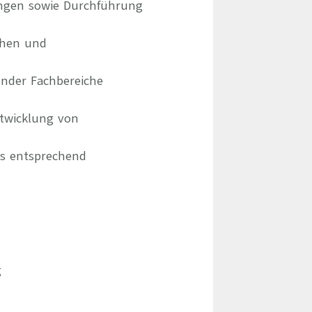
ungen sowie Durchführung
chen und
ender Fachbereiche
ntwicklung von
ms entsprechend
g