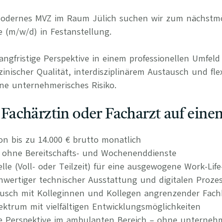
 modernes MVZ im Raum Jülich suchen wir zum nächstmö
e (m/w/d) in Festanstellung.
langfristige Perspektive in einem professionellen Umfel
nischer Qualität, interdisziplinärem Austausch und fle
ne unternehmerisches Risiko.
s Fachärztin oder Facharzt auf einen
on bis zu 14.000 € brutto monatlich
n ohne Bereitschafts- und Wochenenddienste
elle (Voll- oder Teilzeit) für eine ausgewogene Work-Lif
wertiger technischer Ausstattung und digitalen Proze
tausch mit Kolleginnen und Kollegen angrenzender Fach
ktrum mit vielfältigen Entwicklungsmöglichkeiten
re Perspektive im ambulanten Bereich – ohne unternehm