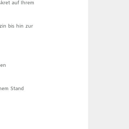
skret auf Ihrem
zin bis hin zur
hen
chem Stand