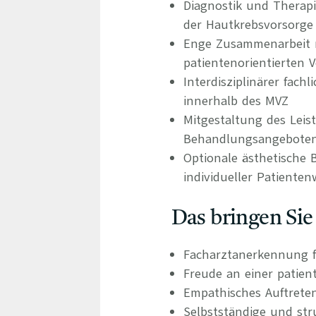
Diagnostik und Therap
der Hautkrebsvorsorge
Enge Zusammenarbeit m
patientenorientierten 
Interdisziplinärer fac
innerhalb des MVZ
Mitgestaltung des Leis
Behandlungsangebote
Optionale ästhetische
individueller Patiente
Das bringen Sie
Facharztanerkennung f
Freude an einer patien
Empathisches Auftrete
Selbstständige und stru