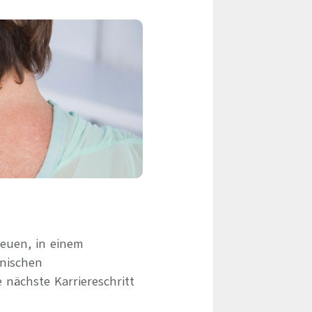
eile & Herangehensweise
Erfolgsbasierte Personalvermittlung
Mandatierte Personalvermittlung
ervices
Sanovetis Care+
ntworten
scoach
gsprogramm
euen, in einem
inischen
 nächste Karriereschritt