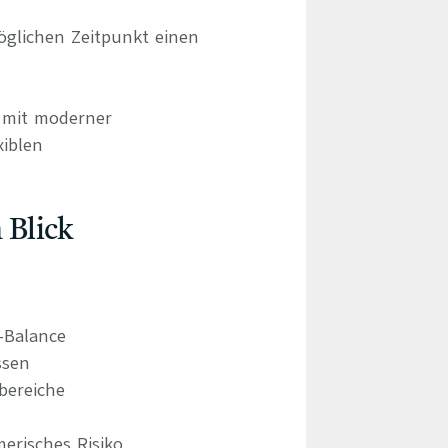
glichen Zeitpunkt einen
d mit moderner
xiblen
 Blick
e-Balance
ssen
bereiche
erisches Risiko