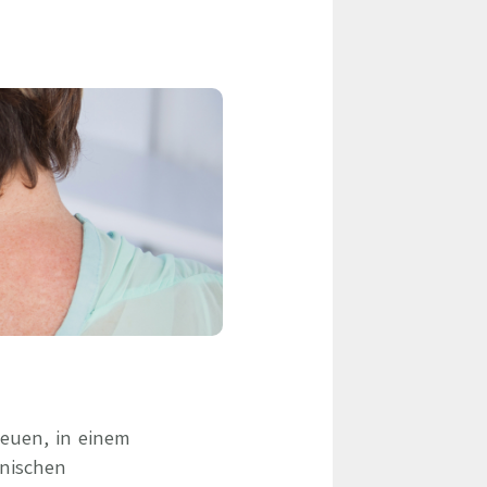
eile & Herangehensweise
Erfolgsbasierte Personalvermittlung
Mandatierte Personalvermittlung
ervices
Sanovetis Care+
ntworten
scoach
gsprogramm
euen, in einem
inischen