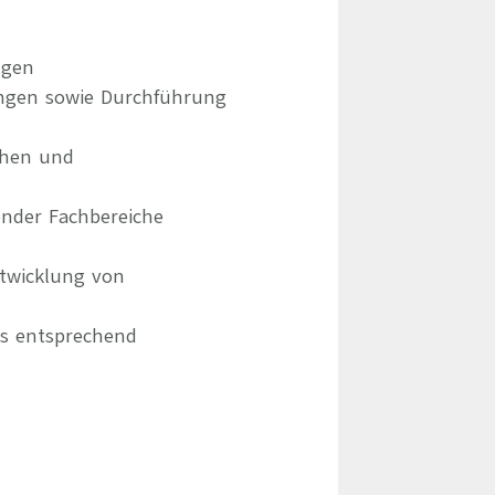
ngen
ungen sowie Durchführung
chen und
ender Fachbereiche
ntwicklung von
ms entsprechend