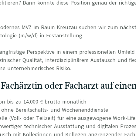
itieren? Dann könnte diese Position genau der richtige
 modernes MVZ im Raum Kreuzau suchen wir zum nächst
tologie (m/w/d) in Festanstellung.
langfristige Perspektive in einem professionellen Umfel
nischer Qualität, interdisziplinärem Austausch und fle
ne unternehmerisches Risiko.
s Fachärztin oder Facharzt auf einen
on bis zu 14.000 € brutto monatlich
n ohne Bereitschafts- und Wochenenddienste
elle (Voll- oder Teilzeit) für eine ausgewogene Work-Lif
wertiger technischer Ausstattung und digitalen Proze
tausch mit Kolleginnen und Kollegen angrenzender Fach