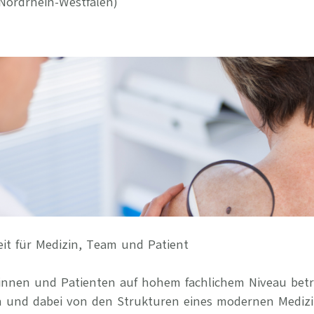
Nordrhein-Westfalen)
Ihre Vort
Weitere S
Fragen & A
Bewerbung
Empfehlun
it für Medizin, Team und Patient
tinnen und Patienten auf hohem fachlichem Niveau betr
en und dabei von den Strukturen eines modernen Mediz