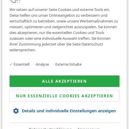
Wir setzen auf unserer Seite Cookies und externe Tools ein.
Diese helfen uns unser Onlineangebot zu verbessern und
wirtschaftlich zu betreiben, sowie unsere Werbemaßnahmen zu
messen, optimieren und zielgerichtet auszuspielen. Sie können
dies akzeptieren, nur die essentiellen Cookies und Tools
zulassen oder eine individuelle Auswahl treffen. SIe können
Job finden
Ihrer Zustimmung jederzeit über die Seite Datenschutz
widersprechen.
Für Ärzt:innen
Für Arbeitgeber
✓
Essentiell
•
Analyse
•
Externe Inhalte
Über uns
News
ALLE AKZEPTIEREN
NUR ESSENZIELLE COOKIES AKZEPTIEREN
© 2026 Sanovetis. All rights reserved.
Details und individuelle Einstellungen anzeigen
Impressum
Datenschutz
AGB