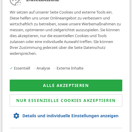
Wir setzen auf unserer Seite Cookies und externe Tools ein.
Diese helfen uns unser Onlineangebot zu verbessern und
wirtschaftlich zu betreiben, sowie unsere Werbemaßnahmen zu
messen, optimieren und zielgerichtet auszuspielen. Sie können
dies akzeptieren, nur die essentiellen Cookies und Tools
zulassen oder eine individuelle Auswahl treffen. SIe können
Job finden
Ihrer Zustimmung jederzeit über die Seite Datenschutz
widersprechen.
Für Ärzt:innen
Für Arbeitgeber
✓
Essentiell
•
Analyse
•
Externe Inhalte
Über uns
News
ALLE AKZEPTIEREN
NUR ESSENZIELLE COOKIES AKZEPTIEREN
© 2026 Sanovetis. All rights reserved.
Details und individuelle Einstellungen anzeigen
Impressum
Datenschutz
AGB