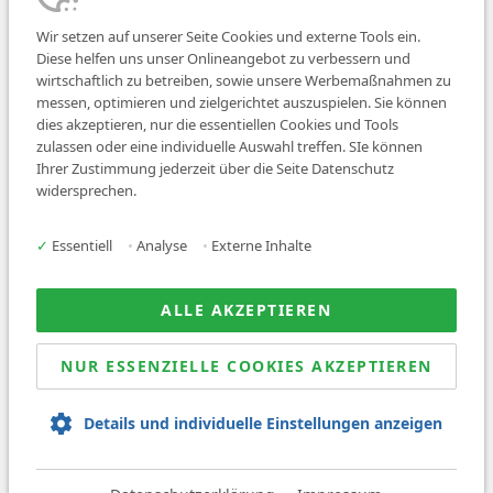
Wir setzen auf unserer Seite Cookies und externe Tools ein.
Diese helfen uns unser Onlineangebot zu verbessern und
wirtschaftlich zu betreiben, sowie unsere Werbemaßnahmen zu
messen, optimieren und zielgerichtet auszuspielen. Sie können
dies akzeptieren, nur die essentiellen Cookies und Tools
zulassen oder eine individuelle Auswahl treffen. SIe können
Job finden
Ihrer Zustimmung jederzeit über die Seite Datenschutz
widersprechen.
Für Ärzt:innen
Für Arbeitgeber
✓
Essentiell
•
Analyse
•
Externe Inhalte
Über uns
News
ALLE AKZEPTIEREN
NUR ESSENZIELLE COOKIES AKZEPTIEREN
© 2026 Sanovetis. All rights reserved.
Details und individuelle Einstellungen anzeigen
Impressum
Datenschutz
AGB