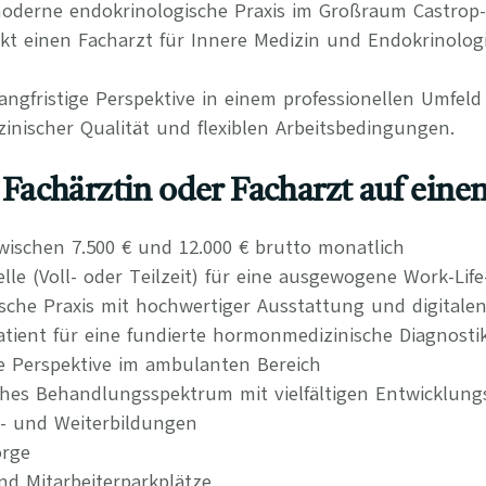
 moderne endokrinologische Praxis im Großraum Castrop
t einen Facharzt für Innere Medizin und Endokrinologi
langfristige Perspektive in einem professionellen Umfel
inischer Qualität und flexiblen Arbeitsbedingungen.
s Fachärztin oder Facharzt auf einen
wischen 7.500 € und 12.000 € brutto monatlich
elle (Voll- oder Teilzeit) für eine ausgewogene Work-Lif
che Praxis mit hochwertiger Ausstattung und digitalen
atient für eine fundierte hormonmedizinische Diagnosti
re Perspektive im ambulanten Bereich
ches Behandlungsspektrum mit vielfältigen Entwicklung
t- und Weiterbildungen
orge
nd Mitarbeiterparkplätze