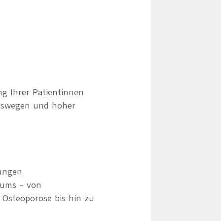
ng Ihrer Patientinnen
gswegen und hoher
ungen
rums – von
Osteoporose bis hin zu