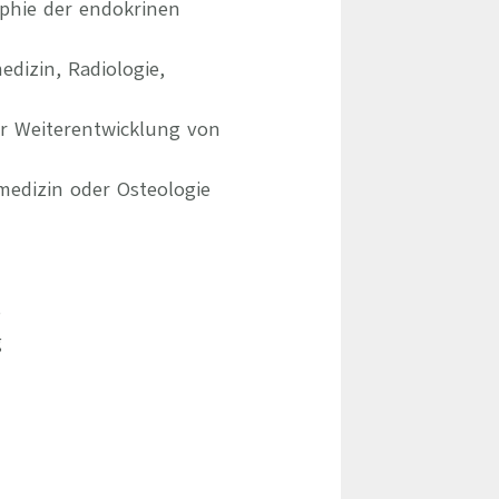
phie der endokrinen
dizin, Radiologie,
er Weiterentwicklung von
medizin oder Osteologie
e
g