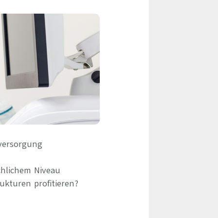
eile & Herangehensweise
Erfolgsbasierte Personalvermittlung
Mandatierte Personalvermittlung
ervices
Sanovetis Care+
ntworten
scoach
gsprogramm
dversorgung
chlichem Niveau
ukturen profitieren?