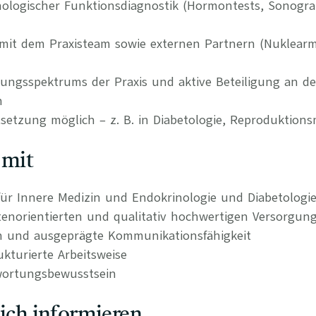
ologischer Funktionsdiagnostik (Hormontests, Sonogra
it dem Praxisteam sowie externen Partnern (Nuklearme
tungsspektrums der Praxis und aktive Beteiligung an d
n
etzung möglich – z. B. in Diabetologie, Reproduktions
 mit
ür Innere Medizin und Endokrinologie und Diabetologi
tenorientierten und qualitativ hochwertigen Versorgun
n und ausgeprägte Kommunikationsfähigkeit
kturierte Arbeitsweise
wortungsbewusstsein
lich informieren