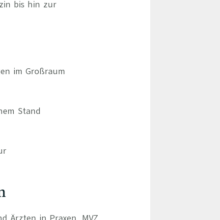
zin bis hin zur
ngen im Großraum
chem Stand
ur
n
und Ärzten in Praxen, MVZ