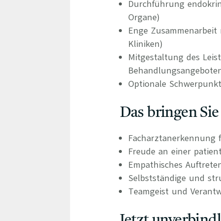
Durchführung endokrin
Organe)
Enge Zusammenarbeit m
Kliniken)
Mitgestaltung des Leis
Behandlungsangebote
Optionale Schwerpunkts
Das bringen Sie
Facharztanerkennung f
Freude an einer patien
Empathisches Auftrete
Selbstständige und stru
Teamgeist und Verant
Jetzt unverbind