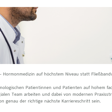
Ihre Vort
Weitere S
Fragen & A
Bewerbung
Empfehlun
e – Hormonmedizin auf höchstem Niveau statt Fließban
inologischen Patientinnen und Patienten auf hohem fa
gialen Team arbeiten und dabei von modernen Praxisstr
n genau der richtige nächste Karriereschritt sein.