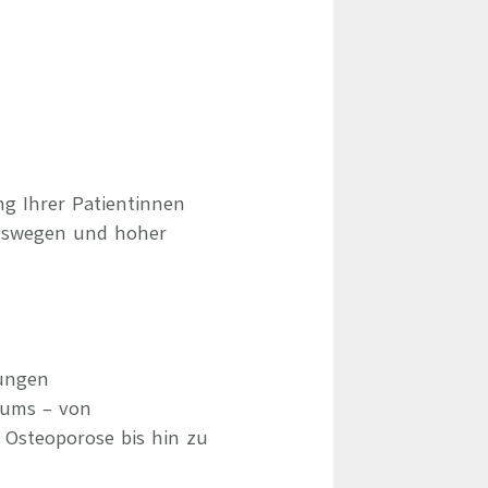
ng Ihrer Patientinnen
gswegen und hoher
ungen
rums – von
Osteoporose bis hin zu