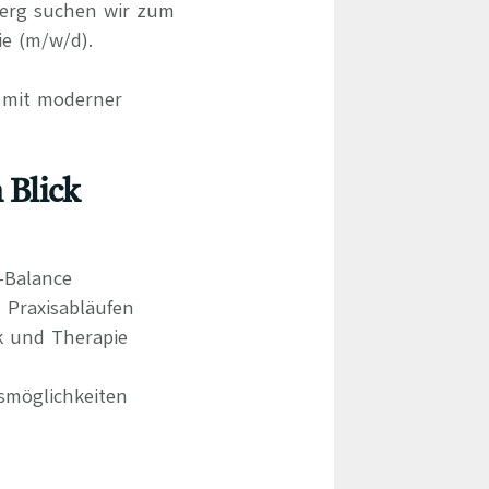
berg suchen wir zum
e (m/w/d).
d mit moderner
 Blick
e-Balance
 Praxisabläufen
k und Therapie
smöglichkeiten