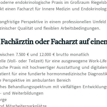
moderne endokrinologische Praxis im Großraum Riegels
t einen Facharzt für Innere Medizin und Endokrinologi
langfristige Perspektive in einem professionellen Umfel
inischer Qualität und flexiblen Arbeitsbedingungen.
s Fachärztin oder Facharzt auf einen
wischen 7.500 € und 12.000 € brutto monatlich
elle (Voll- oder Teilzeit) für eine ausgewogene Work-Lif
che Praxis mit hochwertiger Ausstattung und digitalen
atient für eine fundierte hormonmedizinische Diagnosti
re Perspektive im ambulanten Bereich
ches Behandlungsspektrum mit vielfältigen Entwicklung
t- und Weiterbildungen
orge
nd Mitarbeiterparkplätze