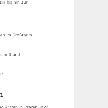
zin bis hin zur
ngen im Großraum
chem Stand
ur
n
und Ärzten in Praxen, MVZ