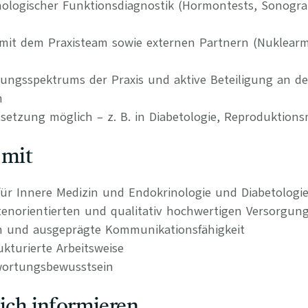
ologischer Funktionsdiagnostik (Hormontests, Sonogra
it dem Praxisteam sowie externen Partnern (Nuklearme
tungsspektrums der Praxis und aktive Beteiligung an d
n
etzung möglich – z. B. in Diabetologie, Reproduktions
 mit
ür Innere Medizin und Endokrinologie und Diabetologi
tenorientierten und qualitativ hochwertigen Versorgun
n und ausgeprägte Kommunikationsfähigkeit
kturierte Arbeitsweise
wortungsbewusstsein
lich informieren