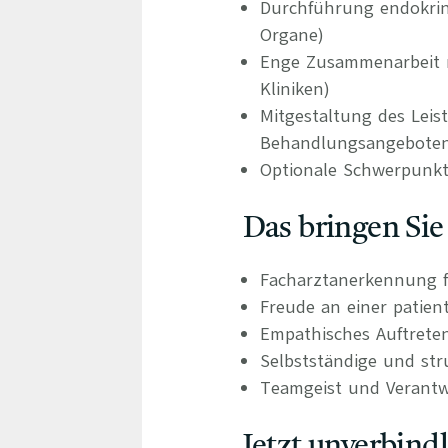
Durchführung endokrin
Organe)
Enge Zusammenarbeit m
Kliniken)
Mitgestaltung des Leis
Behandlungsangebote
Optionale Schwerpunkts
Das bringen Sie
Facharztanerkennung f
Freude an einer patien
Empathisches Auftrete
Selbstständige und stru
Teamgeist und Verant
Jetzt unverbind