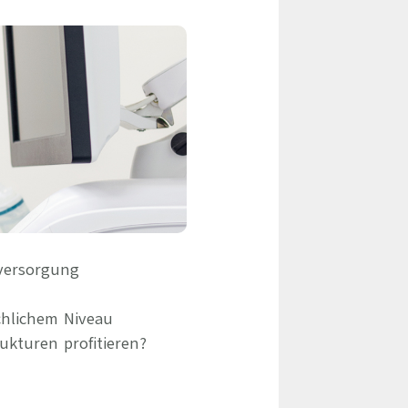
eile & Herangehensweise
Erfolgsbasierte Personalvermittlung
Mandatierte Personalvermittlung
ervices
Sanovetis Care+
ntworten
scoach
gsprogramm
dversorgung
chlichem Niveau
ukturen profitieren?