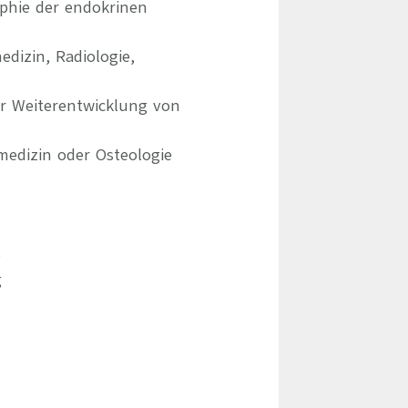
phie der endokrinen
dizin, Radiologie,
er Weiterentwicklung von
medizin oder Osteologie
e
g