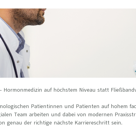
Ihre Vort
Weitere S
Fragen & A
Bewerbung
Empfehlun
e – Hormonmedizin auf höchstem Niveau statt Fließban
inologischen Patientinnen und Patienten auf hohem fa
gialen Team arbeiten und dabei von modernen Praxisstr
n genau der richtige nächste Karriereschritt sein.