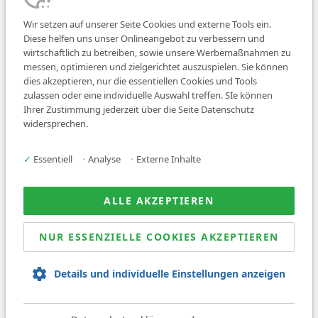
Wir setzen auf unserer Seite Cookies und externe Tools ein.
Diese helfen uns unser Onlineangebot zu verbessern und
wirtschaftlich zu betreiben, sowie unsere Werbemaßnahmen zu
messen, optimieren und zielgerichtet auszuspielen. Sie können
dies akzeptieren, nur die essentiellen Cookies und Tools
zulassen oder eine individuelle Auswahl treffen. SIe können
Job finden
Ihrer Zustimmung jederzeit über die Seite Datenschutz
widersprechen.
Für Ärzt:innen
Für Arbeitgeber
✓
Essentiell
•
Analyse
•
Externe Inhalte
Über uns
News
ALLE AKZEPTIEREN
NUR ESSENZIELLE COOKIES AKZEPTIEREN
© 2026 Sanovetis. All rights reserved.
Details und individuelle Einstellungen anzeigen
Impressum
Datenschutz
AGB