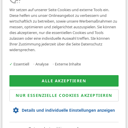
Wir setzen auf unserer Seite Cookies und externe Tools ein.
Diese helfen uns unser Onlineangebot zu verbessern und
wirtschaftlich zu betreiben, sowie unsere Werbemaßnahmen zu
messen, optimieren und zielgerichtet auszuspielen. Sie können
dies akzeptieren, nur die essentiellen Cookies und Tools
zulassen oder eine individuelle Auswahl treffen. SIe können
Job finden
Ihrer Zustimmung jederzeit über die Seite Datenschutz
widersprechen.
Für Ärzt:innen
Für Arbeitgeber
✓
Essentiell
•
Analyse
•
Externe Inhalte
Über uns
News
ALLE AKZEPTIEREN
NUR ESSENZIELLE COOKIES AKZEPTIEREN
© 2026 Sanovetis. All rights reserved.
Details und individuelle Einstellungen anzeigen
Impressum
Datenschutz
AGB