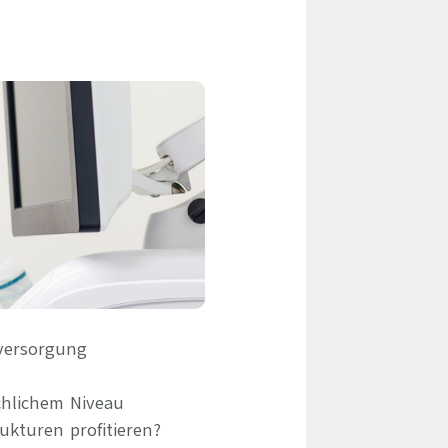
eile & Herangehensweise
Erfolgsbasierte Personalvermittlung
Mandatierte Personalvermittlung
ervices
Sanovetis Care+
ntworten
scoach
gsprogramm
dversorgung
chlichem Niveau
ukturen profitieren?