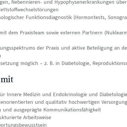
gen, Nebennieren- und Hypophysenerkrankungen über 
Fettstoffwechselstörungen
ologischer Funktionsdiagnostik (Hormontests, Sonogra
it dem Praxisteam sowie externen Partnern (Nuklearme
tungsspektrums der Praxis und aktive Beteiligung an d
n
etzung möglich – z. B. in Diabetologie, Reproduktions
 mit
ür Innere Medizin und Endokrinologie und Diabetologi
tenorientierten und qualitativ hochwertigen Versorgun
n und ausgeprägte Kommunikationsfähigkeit
kturierte Arbeitsweise
wortungsbewusstsein