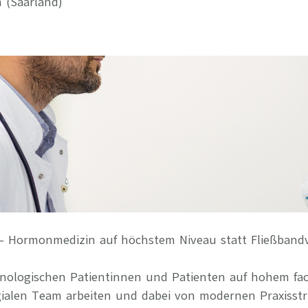
 (Saarland)
Ihre Vort
Weitere S
Fragen & A
Bewerbung
Empfehlun
e – Hormonmedizin auf höchstem Niveau statt Fließban
inologischen Patientinnen und Patienten auf hohem fa
gialen Team arbeiten und dabei von modernen Praxisstr