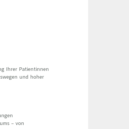
ng Ihrer Patientinnen
gswegen und hoher
ungen
rums – von