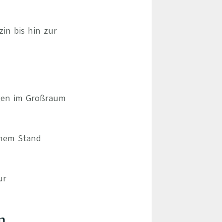
zin bis hin zur
ngen im Großraum
chem Stand
ur
n