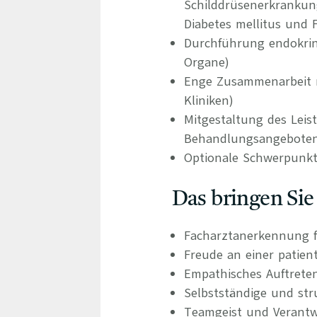
Schilddrüsenerkrankun
Diabetes mellitus und 
Durchführung endokrin
Organe)
Enge Zusammenarbeit m
Kliniken)
Mitgestaltung des Leis
Behandlungsangebote
Optionale Schwerpunkts
Das bringen Sie
Facharztanerkennung f
Freude an einer patien
Empathisches Auftrete
Selbstständige und stru
Teamgeist und Verant