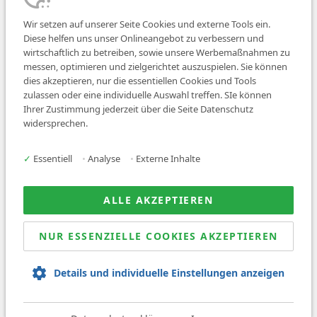
Wir setzen auf unserer Seite Cookies und externe Tools ein.
Diese helfen uns unser Onlineangebot zu verbessern und
wirtschaftlich zu betreiben, sowie unsere Werbemaßnahmen zu
messen, optimieren und zielgerichtet auszuspielen. Sie können
dies akzeptieren, nur die essentiellen Cookies und Tools
zulassen oder eine individuelle Auswahl treffen. SIe können
Job finden
Ihrer Zustimmung jederzeit über die Seite Datenschutz
widersprechen.
Für Ärzt:innen
Für Arbeitgeber
✓
Essentiell
•
Analyse
•
Externe Inhalte
Über uns
News
ALLE AKZEPTIEREN
NUR ESSENZIELLE COOKIES AKZEPTIEREN
© 2026 Sanovetis. All rights reserved.
Details und individuelle Einstellungen anzeigen
Impressum
Datenschutz
AGB