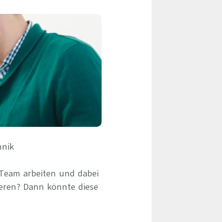
eile & Herangehensweise
Erfolgsbasierte Personalvermittlung
Mandatierte Personalvermittlung
ervices
Sanovetis Care+
ntworten
scoach
gsprogramm
hnik
 Team arbeiten und dabei
eren? Dann könnte diese