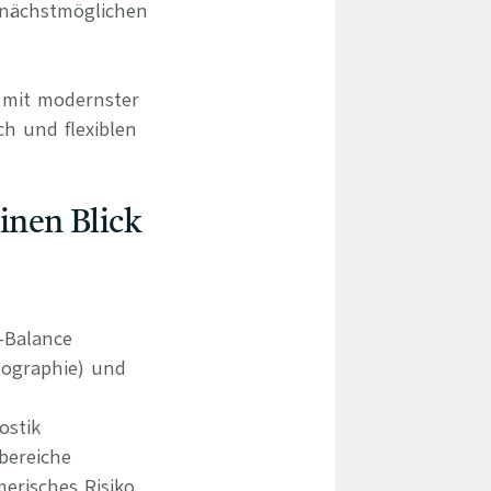
 nächstmöglichen
d mit modernster
ch und flexiblen
einen Blick
e-Balance
ographie) und
ostik
bereiche
erisches Risiko