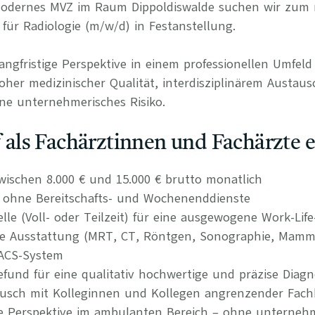
 modernes MVZ im Raum Dippoldiswalde suchen wir zum
für Radiologie (m/w/d) in Festanstellung.
langfristige Perspektive in einem professionellen Umfel
her medizinischer Qualität, interdisziplinärem Austaus
ne unternehmerisches Risiko.
uf als Fachärztinnen und Fachärzte 
wischen 8.000 € und 15.000 € brutto monatlich
n ohne Bereitschafts- und Wochenenddienste
elle (Voll- oder Teilzeit) für eine ausgewogene Work-Lif
he Ausstattung (MRT, CT, Röntgen, Sonographie, Mamm
/PACS-System
efund für eine qualitativ hochwertige und präzise Diagn
tausch mit Kolleginnen und Kollegen angrenzender Fach
re Perspektive im ambulanten Bereich – ohne unternehm