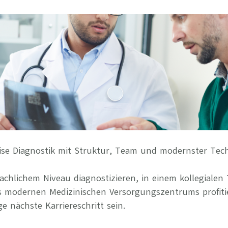
Ihre Vort
Weitere S
Fragen & A
Bewerbung
Empfehlun
ise Diagnostik mit Struktur, Team und modernster Tec
chlichem Niveau diagnostizieren, in einem kollegialen
s modernen Medizinischen Versorgungszentrums profiti
ge nächste Karriereschritt sein.