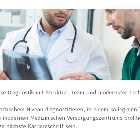
Ihre Vort
Weitere S
Fragen & A
Bewerbung
Empfehlun
ise Diagnostik mit Struktur, Team und modernster Tec
chlichem Niveau diagnostizieren, in einem kollegialen
s modernen Medizinischen Versorgungszentrums profiti
ge nächste Karriereschritt sein.