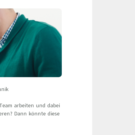
eile & Herangehensweise
Erfolgsbasierte Personalvermittlung
Mandatierte Personalvermittlung
ervices
Sanovetis Care+
ntworten
scoach
gsprogramm
hnik
 Team arbeiten und dabei
eren? Dann könnte diese