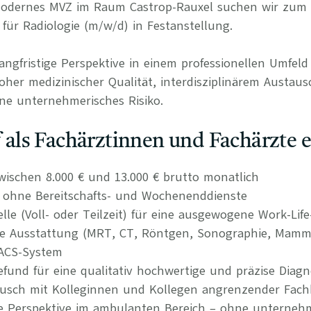
 modernes MVZ im Raum Castrop-Rauxel suchen wir zum
für Radiologie (m/w/d) in Festanstellung.
langfristige Perspektive in einem professionellen Umfel
her medizinischer Qualität, interdisziplinärem Austaus
ne unternehmerisches Risiko.
uf als Fachärztinnen und Fachärzte 
wischen 8.000 € und 13.000 € brutto monatlich
n ohne Bereitschafts- und Wochenenddienste
elle (Voll- oder Teilzeit) für eine ausgewogene Work-Lif
he Ausstattung (MRT, CT, Röntgen, Sonographie, Mamm
/PACS-System
efund für eine qualitativ hochwertige und präzise Diagn
tausch mit Kolleginnen und Kollegen angrenzender Fach
re Perspektive im ambulanten Bereich – ohne unternehm