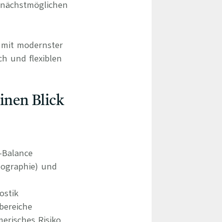
 nächstmöglichen
d mit modernster
ch und flexiblen
einen Blick
e-Balance
ographie) und
ostik
bereiche
erisches Risiko