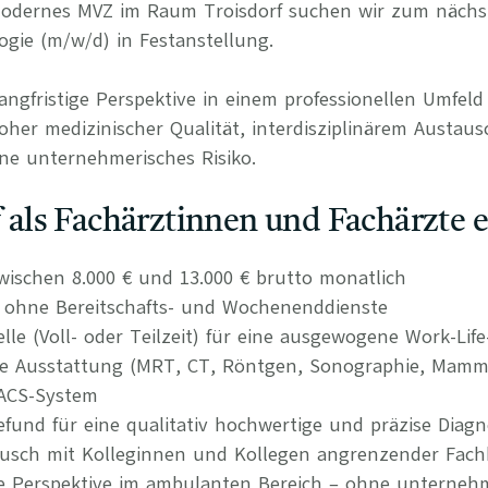
 modernes MVZ im Raum Troisdorf suchen wir zum nächs
ogie (m/w/d) in Festanstellung.
langfristige Perspektive in einem professionellen Umfel
her medizinischer Qualität, interdisziplinärem Austaus
ne unternehmerisches Risiko.
uf als Fachärztinnen und Fachärzte 
wischen 8.000 € und 13.000 € brutto monatlich
n ohne Bereitschafts- und Wochenenddienste
elle (Voll- oder Teilzeit) für eine ausgewogene Work-Lif
he Ausstattung (MRT, CT, Röntgen, Sonographie, Mamm
/PACS-System
efund für eine qualitativ hochwertige und präzise Diagn
tausch mit Kolleginnen und Kollegen angrenzender Fach
re Perspektive im ambulanten Bereich – ohne unternehm