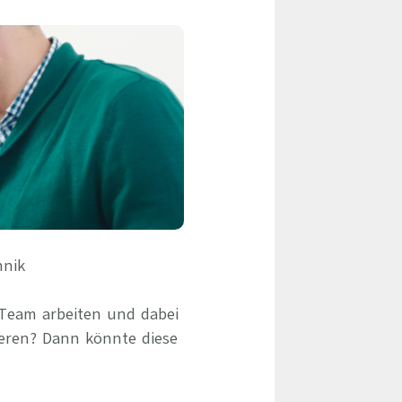
eile & Herangehensweise
Erfolgsbasierte Personalvermittlung
Mandatierte Personalvermittlung
ervices
Sanovetis Care+
ntworten
scoach
gsprogramm
hnik
 Team arbeiten und dabei
eren? Dann könnte diese