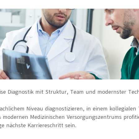
Ihre Vort
Weitere S
Fragen & A
Bewerbung
Empfehlun
ise Diagnostik mit Struktur, Team und modernster Tec
chlichem Niveau diagnostizieren, in einem kollegialen
s modernen Medizinischen Versorgungszentrums profiti
ge nächste Karriereschritt sein.