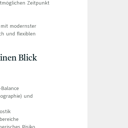
tmöglichen Zeitpunkt
d mit modernster
ch und flexiblen
einen Blick
e-Balance
ographie) und
ostik
bereiche
erisches Risiko