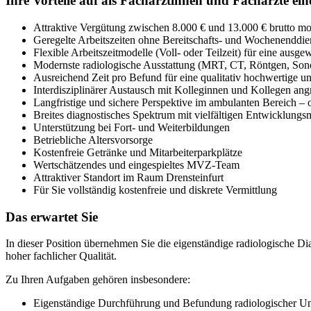
Ihre Vorteile auf als Fachärztinnen und Fachärzte ei
Attraktive Vergütung zwischen 8.000 € und 13.000 € brutto mo
Geregelte Arbeitszeiten ohne Bereitschafts- und Wochenenddie
Flexible Arbeitszeitmodelle (Voll- oder Teilzeit) für eine aus
Modernste radiologische Ausstattung (MRT, CT, Röntgen, Son
Ausreichend Zeit pro Befund für eine qualitativ hochwertige u
Interdisziplinärer Austausch mit Kolleginnen und Kollegen an
Langfristige und sichere Perspektive im ambulanten Bereich –
Breites diagnostisches Spektrum mit vielfältigen Entwicklungs
Unterstützung bei Fort- und Weiterbildungen
Betriebliche Altersvorsorge
Kostenfreie Getränke und Mitarbeiterparkplätze
Wertschätzendes und eingespieltes MVZ-Team
Attraktiver Standort im Raum Drensteinfurt
Für Sie vollständig kostenfreie und diskrete Vermittlung
Das erwartet Sie
In dieser Position übernehmen Sie die eigenständige radiologische 
hoher fachlicher Qualität.
Zu Ihren Aufgaben gehören insbesondere:
Eigenständige Durchführung und Befundung radiologischer 