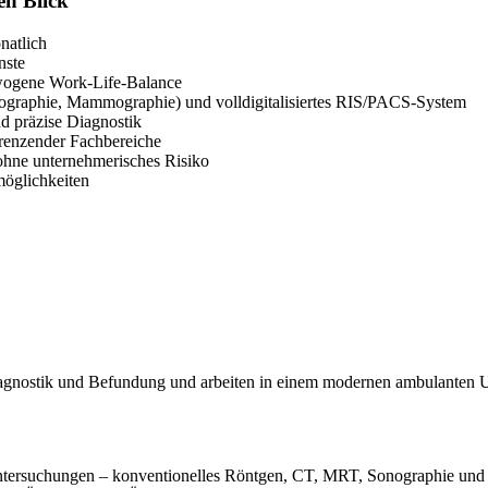
nen Blick
natlich
nste
gewogene Work-Life-Balance
ographie, Mammographie) und volldigitalisiertes RIS/PACS-System
nd präzise Diagnostik
grenzender Fachbereiche
 ohne unternehmerisches Risiko
möglichkeiten
Diagnostik und Befundung und arbeiten in einem modernen ambulanten 
Untersuchungen – konventionelles Röntgen, CT, MRT, Sonographie u