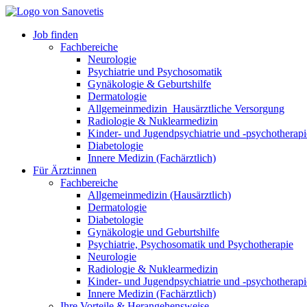
Job finden
Fachbereiche
Neurologie
Psychiatrie und Psychosomatik
Gynäkologie & Geburtshilfe
Dermatologie
Allgemeinmedizin_Hausärztliche Versorgung
Radiologie & Nuklearmedizin
Kinder- und Jugendpsychiatrie und -psychotherapi
Diabetologie
Innere Medizin (Fachärztlich)
Für Ärzt:innen
Fachbereiche
Allgemeinmedizin (Hausärztlich)
Dermatologie
Diabetologie
Gynäkologie und Geburtshilfe
Psychiatrie, Psychosomatik und Psychotherapie
Neurologie
Radiologie & Nuklearmedizin
Kinder- und Jugendpsychiatrie und -psychotherapi
Innere Medizin (Fachärztlich)
Ihre Vorteile & Herangehensweise