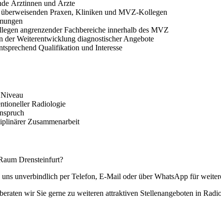
ende Ärztinnen und Ärzte
it überweisenden Praxen, Kliniken und MVZ-Kollegen
mmungen
Kollegen angrenzender Fachbereiche innerhalb des MVZ
an der Weiterentwicklung diagnostischer Angebote
entsprechend Qualifikation und Interesse
m Niveau
ntioneller Radiologie
anspruch
ziplinärer Zusammenarbeit
 Raum Drensteinfurt?
 uns unverbindlich per Telefon, E-Mail oder über WhatsApp für weiter
 beraten wir Sie gerne zu weiteren attraktiven Stellenangeboten in Rad