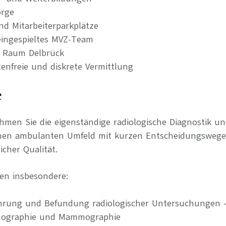
orge
nd Mitarbeiterparkplätze
ingespieltes MVZ-Team
m Raum Delbrück
tenfreie und diskrete Vermittlung
e
ehmen Sie die eigenständige radiologische Diagnostik 
nen ambulanten Umfeld mit kurzen Entscheidungswegen
cher Qualität.
en insbesondere:
hrung und Befundung radiologischer Untersuchungen –
nographie und Mammographie