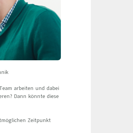
eile & Herangehensweise
Erfolgsbasierte Personalvermittlung
Mandatierte Personalvermittlung
ervices
Sanovetis Care+
ntworten
scoach
gsprogramm
hnik
 Team arbeiten und dabei
eren? Dann könnte diese
tmöglichen Zeitpunkt