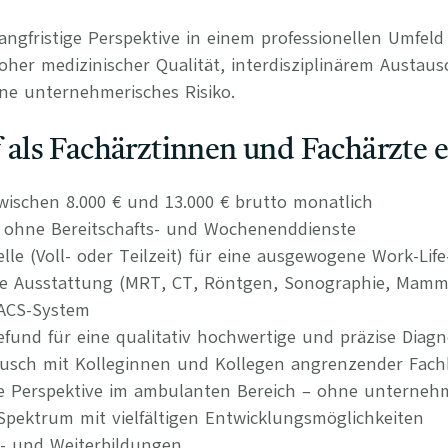
langfristige Perspektive in einem professionellen Umfel
her medizinischer Qualität, interdisziplinärem Austaus
ne unternehmerisches Risiko.
uf als Fachärztinnen und Fachärzte 
wischen 8.000 € und 13.000 € brutto monatlich
n ohne Bereitschafts- und Wochenenddienste
elle (Voll- oder Teilzeit) für eine ausgewogene Work-Lif
he Ausstattung (MRT, CT, Röntgen, Sonographie, Mamm
/PACS-System
efund für eine qualitativ hochwertige und präzise Diagn
tausch mit Kolleginnen und Kollegen angrenzender Fach
re Perspektive im ambulanten Bereich – ohne unternehm
 Spektrum mit vielfältigen Entwicklungsmöglichkeiten
t- und Weiterbildungen