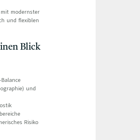
d mit modernster
ch und flexiblen
einen Blick
e-Balance
ographie) und
ostik
bereiche
erisches Risiko