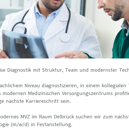
Ihre Vort
Weitere S
Fragen & A
Bewerbung
Empfehlun
ise Diagnostik mit Struktur, Team und modernster Tec
chlichem Niveau diagnostizieren, in einem kollegialen
s modernen Medizinischen Versorgungszentrums profiti
ge nächste Karriereschritt sein.
 modernes MVZ im Raum Delbrück suchen wir zum nächs
ogie (m/w/d) in Festanstellung.