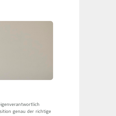
eile & Herangehensweise
Erfolgsbasierte Personalvermittlung
Mandatierte Personalvermittlung
ervices
Sanovetis Care+
ntworten
scoach
gsprogramm
eigenverantwortlich
ition genau der richtige