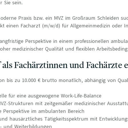
r Sie sein.
 moderne Praxis bzw. ein MVZ im Großraum Schleiden s
t einen Facharzt (m/w/d) für Allgemeinmedizin oder In
langfristige Perspektive in einem professionellen ambul
her medizinischer Qualität und flexiblen Arbeitsbedin
uf als Fachärztinnen und Fachärzte 
on bis zu 10.000 € brutto monatlich, abhängig von Qual
delle für eine ausgewogene Work-Life-Balance
MVZ-Strukturen mit zeitgemäßer medizinischer Ausstatt
re Perspektive im ambulanten Bereich
s und hausärztliches Tätigkeitsspektrum mit Entwicklun
t- und Weiterbildungen