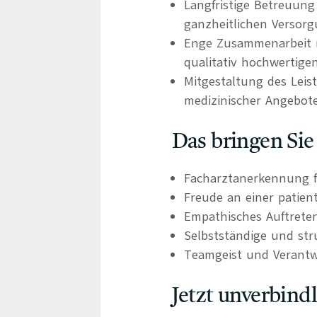
Langfristige Betreuung
ganzheitlichen Versor
Enge Zusammenarbeit mi
qualitativ hochwertig
Mitgestaltung des Leis
medizinischer Angebot
Das bringen Sie
Facharztanerkennung f
Freude an einer patien
Empathisches Auftrete
Selbstständige und stru
Teamgeist und Verant
Jetzt unverbind