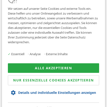
Wir setzen auf unserer Seite Cookies und externe Tools ein.
Diese helfen uns unser Onlineangebot zu verbessern und
wirtschaftlich zu betreiben, sowie unsere Werbemaßnahmen zu
messen, optimieren und zielgerichtet auszuspielen. Sie können
dies akzeptieren, nur die essentiellen Cookies und Tools
zulassen oder eine individuelle Auswahl treffen. SIe können
Job finden
Ihrer Zustimmung jederzeit über die Seite Datenschutz
widersprechen.
Für Ärzt:innen
Für Arbeitgeber
✓
Essentiell
•
Analyse
•
Externe Inhalte
Über uns
News
ALLE AKZEPTIEREN
NUR ESSENZIELLE COOKIES AKZEPTIEREN
© 2026 Sanovetis. All rights reserved.
Details und individuelle Einstellungen anzeigen
Impressum
Datenschutz
AGB