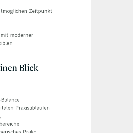
tmöglichen Zeitpunkt
d mit moderner
xiblen
einen Blick
e-Balance
italen Praxisabläufen
g
bereiche
erisches Risiko