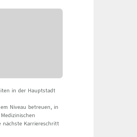
eile & Herangehensweise
Erfolgsbasierte Personalvermittlung
Mandatierte Personalvermittlung
ervices
Sanovetis Care+
ntworten
scoach
gsprogramm
iten in der Hauptstadt
hem Niveau betreuen, in
 Medizinischen
 nächste Karriereschritt