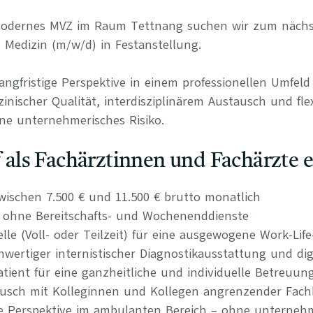
 modernes MVZ im Raum Tettnang suchen wir zum nächs
e Medizin (m/w/d) in Festanstellung.
langfristige Perspektive in einem professionellen Umfel
nischer Qualität, interdisziplinärem Austausch und fle
ne unternehmerisches Risiko.
uf als Fachärztinnen und Fachärzte 
wischen 7.500 € und 11.500 € brutto monatlich
n ohne Bereitschafts- und Wochenenddienste
elle (Voll- oder Teilzeit) für eine ausgewogene Work-Lif
ertiger internistischer Diagnostikausstattung und dig
atient für eine ganzheitliche und individuelle Betreuun
tausch mit Kolleginnen und Kollegen angrenzender Fach
re Perspektive im ambulanten Bereich – ohne unternehm