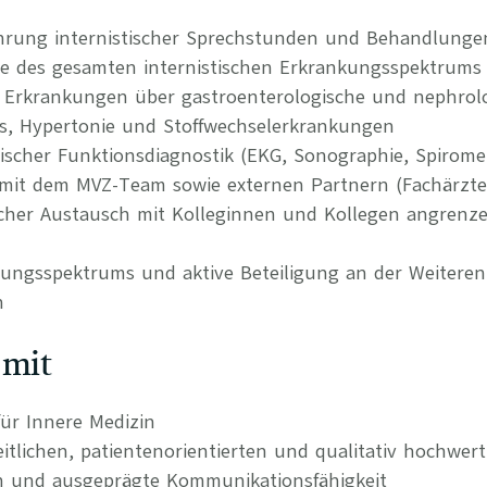
hrung internistischer Sprechstunden und Behandlunge
ie des gesamten internistischen Erkrankungsspektrums 
Erkrankungen über gastroenterologische und nephrolo
us, Hypertonie und Stoffwechselerkrankungen
ischer Funktionsdiagnostik (EKG, Sonographie, Spiromet
it dem MVZ-Team sowie externen Partnern (Fachärzte, 
hlicher Austausch mit Kolleginnen und Kollegen angrenz
tungsspektrums und aktive Beteiligung an der Weitere
n
 mit
ür Innere Medizin
itlichen, patientenorientierten und qualitativ hochwer
n und ausgeprägte Kommunikationsfähigkeit