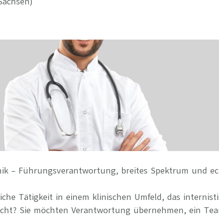
Sachsen)
Ihre Vort
Weitere S
Fragen & A
Bewerbung
Empfehlun
inik – Führungsverantwortung, breites Spektrum und ec
iche Tätigkeit in einem klinischen Umfeld, das internist
cht? Sie möchten Verantwortung übernehmen, ein Tea