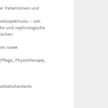
er Patientinnen und
heitsspektrums – von
che und nephrologische
gischen
ten sowie
flege, Physiotherapie,
alitätsstandards