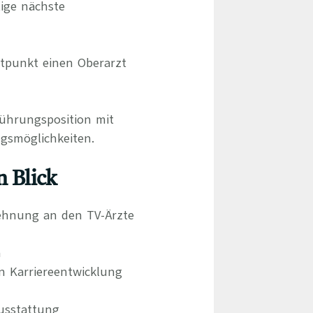
tige nächste
itpunkt einen Oberarzt
Führungsposition mit
gsmöglichkeiten.
n Blick
lehnung an den TV-Ärzte
m
n Karriereentwicklung
usstattung