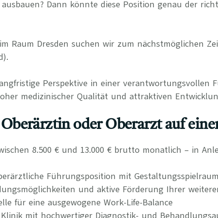
er ausbauen? Dann könnte diese Position genau der rich
ik im Raum Dresden suchen wir zum nächstmöglichen Ze
d).
langfristige Perspektive in einer verantwortungsvollen 
her medizinischer Qualität und attraktiven Entwicklun
s Oberärztin oder Oberarzt auf eine
wischen 8.500 € und 13.000 € brutto monatlich – in An
erärztliche Führungsposition mit Gestaltungsspielrau
ldungsmöglichkeiten und aktive Förderung Ihrer weitere
delle für eine ausgewogene Work-Life-Balance
 Klinik mit hochwertiger Diagnostik- und Behandlungsa