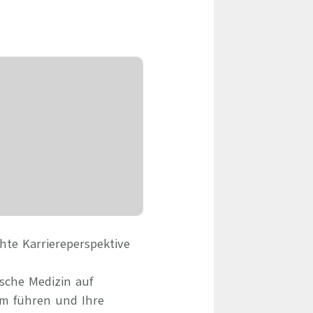
eile & Herangehensweise
Erfolgsbasierte Personalvermittlung
Mandatierte Personalvermittlung
ervices
Sanovetis Care+
ntworten
scoach
gsprogramm
hte Karriereperspektive
ische Medizin auf
m führen und Ihre