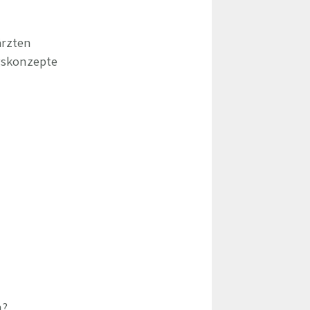
ärzten
gskonzepte
h?