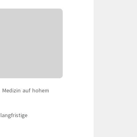
eile & Herangehensweise
Erfolgsbasierte Personalvermittlung
Mandatierte Personalvermittlung
ervices
Sanovetis Care+
ntworten
scoach
gsprogramm
te Medizin auf hohem
langfristige