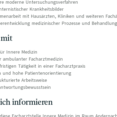
ere moderne Untersuchungsverfahren
ternistischer Krankheitsbilder
mmenarbeit mit Hausärzten, Kliniken und weiteren Fach
terentwicklung medizinischer Prozesse und Behandlun
 mit
ür Innere Medizin
r ambulanter Facharztmedizin
ristigen Tätigkeit in einer Facharztpraxis
n und hohe Patientenorientierung
kturierte Arbeitsweise
antwortungsbewusstsein
lich informieren
r diese Facharztstelle Innere Medizin im Raum Andernac