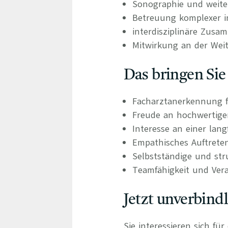
Sonographie und weit
Betreuung komplexer in
interdisziplinäre Zusa
Mitwirkung an der Wei
Das bringen Sie
Facharztanerkennung f
Freude an hochwertige
Interesse an einer langf
Empathisches Auftrete
Selbstständige und stru
Teamfähigkeit und Ver
Jetzt unverbind
Sie interessieren sich fü