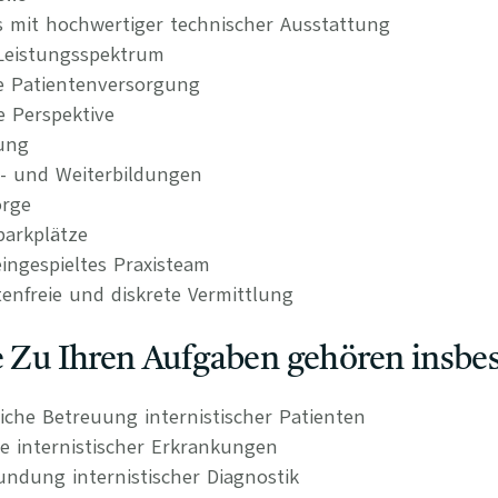
 mit hochwertiger technischer Ausstattung
s Leistungsspektrum
e Patientenversorgung
e Perspektive
tung
t- und Weiterbildungen
orge
parkplätze
ingespieltes Praxisteam
tenfreie und diskrete Vermittlung
e Zu Ihren Aufgaben gehören insbe
liche Betreuung internistischer Patienten
e internistischer Erkrankungen
ndung internistischer Diagnostik