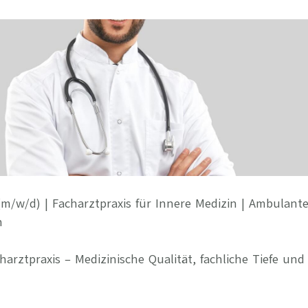
Ihre Vort
Weitere S
Fragen & A
Bewerbung
Empfehlun
(m/w/d) | Facharztpraxis für Innere Medizin | Ambulan
h
harztpraxis – Medizinische Qualität, fachliche Tiefe und 