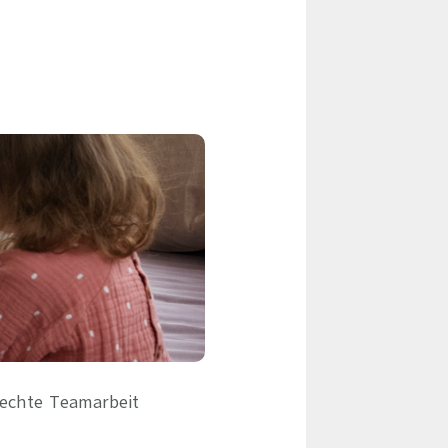
eile & Herangehensweise
Erfolgsbasierte Personalvermittlung
Mandatierte Personalvermittlung
ervices
Sanovetis Care+
ntworten
scoach
gsprogramm
 echte Teamarbeit