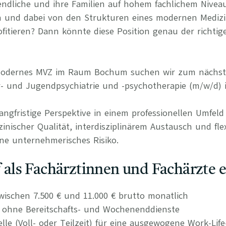
ndliche und ihre Familien auf hohem fachlichem Nivea
en und dabei von den Strukturen eines modernen Mediz
itieren? Dann könnte diese Position genau der richtige
 modernes MVZ im Raum Bochum suchen wir zum nächst
r- und Jugendpsychiatrie und -psychotherapie (m/w/d) i
langfristige Perspektive in einem professionellen Umfel
nischer Qualität, interdisziplinärem Austausch und fle
ne unternehmerisches Risiko.
uf als Fachärztinnen und Fachärzte 
wischen 7.500 € und 11.000 € brutto monatlich
n ohne Bereitschafts- und Wochenenddienste
elle (Voll- oder Teilzeit) für eine ausgewogene Work-Lif